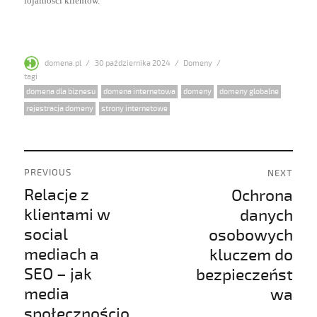
lojalności klientów.
Author
Posted
Categories
domena.pl
30 października 2024
Domeny
on
Tags
domena dla biznesu
,
domena internetowa
,
domeny
,
domeny globalne
,
rejestracja domeny
,
strony internetowe
Nawigacja
PREVIOUS
NEXT
wpisu
Relacje z
Ochrona
Previous
Next
post:
post:
klientami w
danych
social
osobowych
mediach a
kluczem do
SEO – jak
bezpieczeńst
media
wa
społecznościo