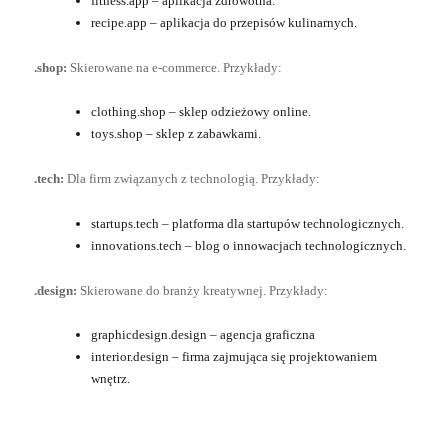
fitness.app – aplikacja zdrowotna.
recipe.app – aplikacja do przepisów kulinarnych.
.shop:
Skierowane na e-commerce. Przykłady:
clothing.shop – sklep odzieżowy online.
toys.shop – sklep z zabawkami.
.tech:
Dla firm związanych z technologią. Przykłady:
startups.tech – platforma dla startupów technologicznych.
innovations.tech – blog o innowacjach technologicznych.
.design:
Skierowane do branży kreatywnej. Przykłady:
graphicdesign.design – agencja graficzna
interior.design – firma zajmująca się projektowaniem
wnętrz.