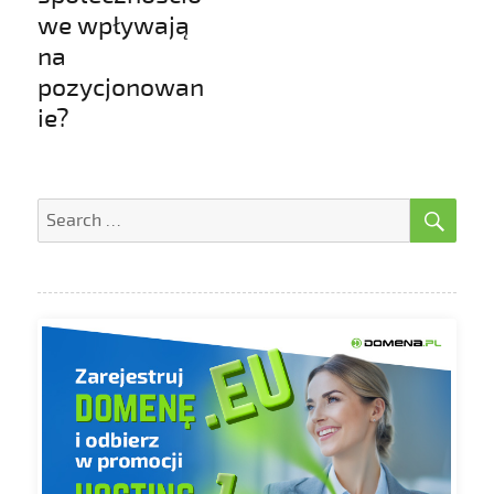
we wpływają
na
pozycjonowan
ie?
SE
Search
for: