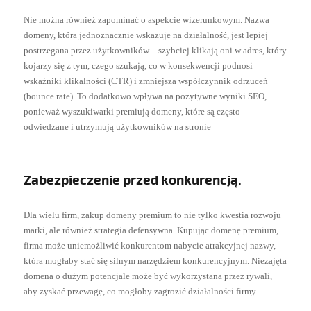
Nie można również zapominać o aspekcie wizerunkowym. Nazwa
domeny, która jednoznacznie wskazuje na działalność, jest lepiej
postrzegana przez użytkowników – szybciej klikają oni w adres, który
kojarzy się z tym, czego szukają, co w konsekwencji podnosi
wskaźniki klikalności (CTR) i zmniejsza współczynnik odrzuceń
(bounce rate). To dodatkowo wpływa na pozytywne wyniki SEO,
ponieważ wyszukiwarki premiują domeny, które są często
odwiedzane i utrzymują użytkowników na stronie
Zabezpieczenie przed konkurencją.
Dla wielu firm, zakup domeny premium to nie tylko kwestia rozwoju
marki, ale również strategia defensywna. Kupując domenę premium,
firma może uniemożliwić konkurentom nabycie atrakcyjnej nazwy,
która mogłaby stać się silnym narzędziem konkurencyjnym. Niezajęta
domena o dużym potencjale może być wykorzystana przez rywali,
aby zyskać przewagę, co mogłoby zagrozić działalności firmy.