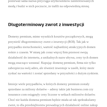
ponieważ sama nazwa przyciąga użytkowników zainteresowanych
modą i budzi w nich poczucie, że trafili na odpowiednią stronę.
Długoterminowy zwrot z inwestycji
Domeny premium, mimo wysokich kosztów początkowych, mogą
przynieść długoterminowy zwrot z inwestycji (ROI). Tak jak w
przypadku nieruchomości, wartość najbardziej atrakcyjnych domen
rośnie z czasem. W miarę jak coraz więcej firm przenosi swoją
działalność do internetu, a unikalnych nazw ubywa, ceny tych domen
mogą znacząco wzrastać. Kupując domenę premium, firma nie tylko
zabezpiecza swój adres, ale również inwestuje w zasób, który może
zyskać na wartości i zostać sprzedany w przyszłości z dużym zyskiem.
Istnieje wiele przypadków, w których domeny premium zostały
sprzedane za miliony dolarów – adresy takie jak business.com czy
insurance.com osiągnęły ceny liczone w setkach milionów dolarów.
Choć nie każda domena premium będzie miała aż tak spektakularny
zwrot, to dla przedsiębiorstw prowadzących działalność online zakup