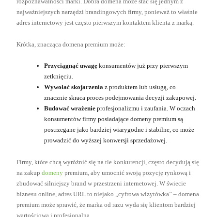
rozpoznawalności marki. Dobra domena może stać się jednym z
najważniejszych narzędzi brandingowych firmy, ponieważ to właśnie
adres internetowy jest często pierwszym kontaktem klienta z marką.
Krótka, znacząca domena premium może:
Przyciągnąć uwagę
konsumentów już przy pierwszym
zetknięciu.
Wywołać skojarzenia
z produktem lub usługą, co
znacznie skraca proces podejmowania decyzji zakupowej.
Budować wrażenie
profesjonalizmu i zaufania. W oczach
konsumentów firmy posiadające domeny premium są
postrzegane jako bardziej wiarygodne i stabilne, co może
prowadzić do wyższej konwersji sprzedażowej.
Firmy, które chcą wyróżnić się na tle konkurencji, często decydują się
na zakup
domeny
premium, aby umocnić swoją pozycję rynkową i
zbudować silniejszy brand w przestrzeni internetowej. W świecie
biznesu online, adres URL to niejako „cyfrowa wizytówka” – domena
premium może sprawić, że marka od razu wyda się klientom bardziej
wartościowa i profesjonalna.