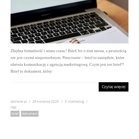
Zbędna formalność i strata czasu? Brief, bo o nim mowa, z pewnością
nie jest czymś niepotrzebnym. Przeciwnie – brief to narzędzie, które
ułatwia komunikację z agencją marketingową. Czym jest ten brief?!
Brief to dokument, który
Czytaj więcej
domena.pl
Posted
28 kwietnia 2020
Categories
E-marketing
on
Tags
brief
,
dokument