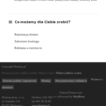
Co możemy dla Ciebie zrobić?
Rejestracja domen
Założenie hostingu
Reklama w internecie
Copyright Domena.pl
Strona korzysta z plików cookie. Więcej o tym w
Polityce plików cookie.
Nucleus
by
Domeny polskie i zagraniczne
Hosting
Pozycjonowanie i reklama w
internecie
GalussoThemes.com
Powered by
WordPress
Domena.pl sp. z o.o.
Infolinia: (52) 366 77 77
ul. Gdańska 119
lub 801 00 50 60
85-022 Bydgoszcz
www.domena.pl