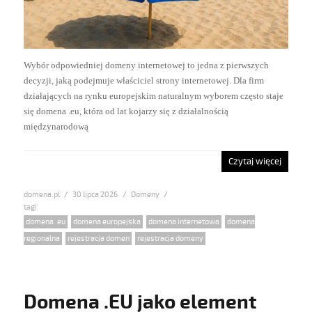
Wybór odpowiedniej domeny internetowej to jedna z pierwszych
decyzji, jaką podejmuje właściciel strony internetowej. Dla firm
działających na rynku europejskim naturalnym wyborem często staje
się domena .eu, która od lat kojarzy się z działalnością
międzynarodową
Czytaj więcej
domena.pl
Posted
30 lipca 2026
Categories
Domeny
on
Tags
domena .eu
,
domena europejska
,
domena internetowa
,
domena
regionalna
,
rejestracja domen
,
rejestracja domeny
Domena .EU jako element