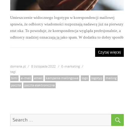
Umieszczenie widocznego logotypu w korespondencji mailowej
sprawia, że odbiorcy wiadomości rozpoznają nadawcę już na pierwszy
rzut oka. To powoduje, że korespondencja wygląda profesjonalnie, a
odbiorcy rzadziej oznaczają ją jako spam. W dodatku to dobry sposób
Czytaj więcej
domena.pl
Posted
8 listopada 2022
Categories
E-marketing
on
Tags
bimi
,
e-mail
,
email
,
kampania mailingowa
,
logo
,
logotyp
,
mailing
,
poczta
,
poczta elektroniczna
SE
Search
for: