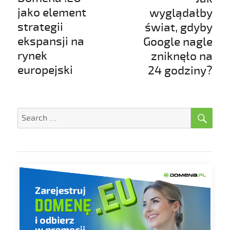
post:
post:
jako element
wyglądałby
strategii
świat, gdyby
ekspansji na
Google nagle
rynek
zniknęło na
europejski
24 godziny?
SE
Search
for: