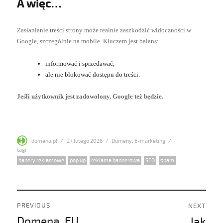
A więc…
Zasłanianie treści strony może realnie zaszkodzić widoczności w
Google, szczególnie na mobile. Kluczem jest balans:
informować i sprzedawać,
ale nie blokować dostępu do treści.
Jeśli użytkownik jest zadowolony, Google też będzie.
Author
Posted
Categories
domena.pl
27 lutego 2026
Domeny
,
E-marketing
on
Tags
banery reklamowe
,
pop up
,
reklama bannerowa
,
SEO
,
spam
Nawigacja
PREVIOUS
NEXT
wpisu
Domena .EU
Jak
Previous
Next