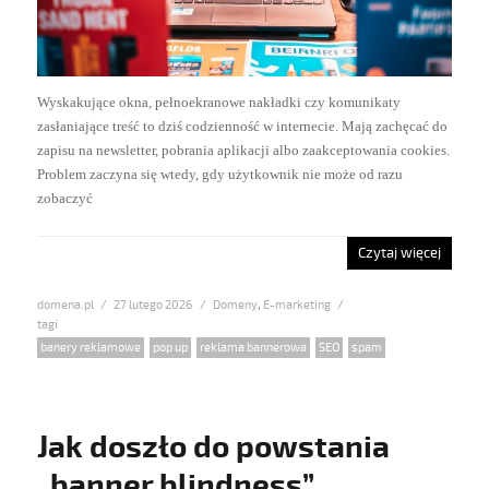
Wyskakujące okna, pełnoekranowe nakładki czy komunikaty
zasłaniające treść to dziś codzienność w internecie. Mają zachęcać do
zapisu na newsletter, pobrania aplikacji albo zaakceptowania cookies.
Problem zaczyna się wtedy, gdy użytkownik nie może od razu
zobaczyć
Czytaj więcej
domena.pl
Posted
27 lutego 2026
Categories
Domeny
,
E-marketing
on
Tags
banery reklamowe
,
pop up
,
reklama bannerowa
,
SEO
,
spam
Jak doszło do powstania
„banner blindness”