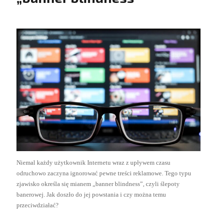
Niemal każdy użytkownik Internetu wraz z upływem czasu
odruchowo zaczyna ignorować pewne treści reklamowe. Tego typu
zjawisko określa się mianem „banner blindness”, czyli ślepoty
banerowej. Jak doszło do jej powstania i czy można temu
przeciwdziałać?