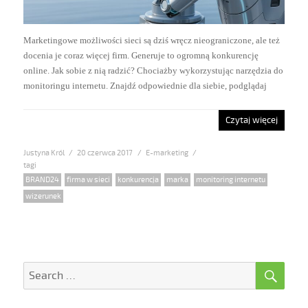
Marketingowe możliwości sieci są dziś wręcz nieograniczone, ale też
docenia je coraz więcej firm. Generuje to ogromną konkurencję
online. Jak sobie z nią radzić? Chociażby wykorzystując narzędzia do
monitoringu internetu. Znajdź odpowiednie dla siebie, podglądaj
Czytaj więcej
Justyna Król
Posted
20 czerwca 2017
Categories
E-marketing
on
Tags
BRAND24
,
firma w sieci
,
konkurencja
,
marka
,
monitoring internetu
,
wizerunek
SE
Search
for: