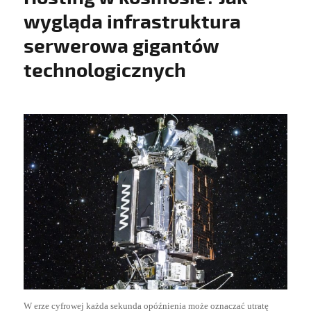
wygląda infrastruktura
serwerowa gigantów
technologicznych
W erze cyfrowej każda sekunda opóźnienia może oznaczać utratę