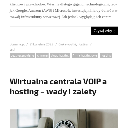
klientów i przychodów. Właśnie dlatego giganci technologiczni, tacy
jak Google, Amazon (AWS) i Microsoft, inwestują miliardy dolarów w
rozwój infrastruktury serwerowej. Jak jednak wyglądają ich centra
Czytaj więcej
domena.pl
Posted
21 kwietnia 2025
Categories
Ciekawostki
,
Hosting
on
Tags
bezpieczne dane
,
chmura
,
cloud hosting
,
firma hostingowa
,
hosting
Wirtualna centrala VOIP a
hosting – wady i zalety