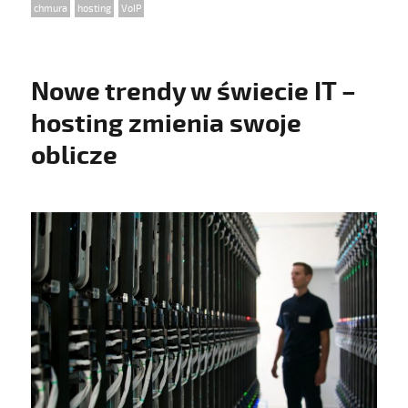
Tags
chmura
,
hosting
,
VoIP
Nowe trendy w świecie IT –
hosting zmienia swoje
oblicze