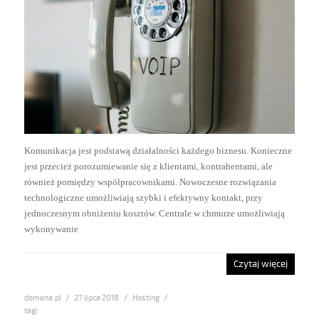
Komunikacja jest podstawą działalności każdego biznesu. Konieczne
jest przecież porozumiewanie się z klientami, kontrahentami, ale
również pomiędzy współpracownikami. Nowoczesne rozwiązania
technologiczne umożliwiają szybki i efektywny kontakt, przy
jednoczesnym obniżeniu kosztów. Centrale w chmurze umożliwiają
wykonywanie
Czytaj więcej
domena.pl
Posted
27 lipca 2018
Categories
Hosting
on