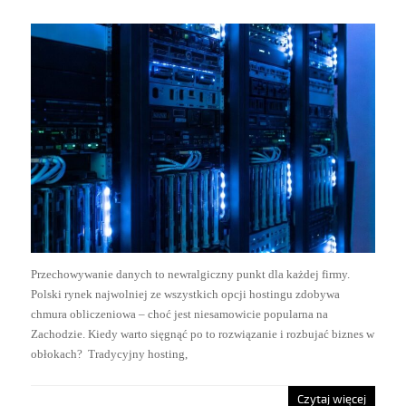
Przechowywanie danych to newralgiczny punkt dla każdej firmy.
Polski rynek najwolniej ze wszystkich opcji hostingu zdobywa
chmura obliczeniowa – choć jest niesamowicie popularna na
Zachodzie. Kiedy warto sięgnąć po to rozwiązanie i rozbujać biznes w
obłokach? Tradycyjny hosting,
Czytaj więcej