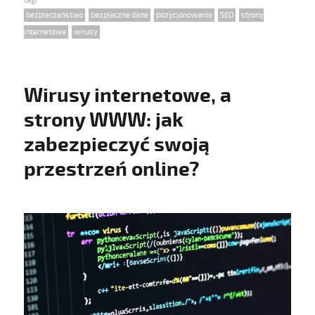
on
Tags
bezpieczeństwo
,
bezpieczne dane
,
pozycjonowanie
,
SEO
,
strony
internetowe
,
wirusy
Wirusy internetowe, a
strony WWW: jak
zabezpieczyć swoją
przestrzeń online?