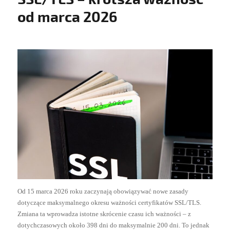
od marca 2026
Od 15 marca 2026 roku zaczynają obowiązywać nowe zasady
dotyczące maksymalnego okresu ważności certyfikatów SSL/TLS.
Zmiana ta wprowadza istotne skrócenie czasu ich ważności – z
dotychczasowych około 398 dni do maksymalnie 200 dni. To jednak