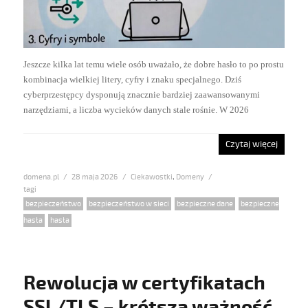
Jeszcze kilka lat temu wiele osób uważało, że dobre hasło to po prostu
kombinacja wielkiej litery, cyfry i znaku specjalnego. Dziś
cyberprzestępcy dysponują znacznie bardziej zaawansowanymi
narzędziami, a liczba wycieków danych stale rośnie. W 2026
Czytaj więcej
domena.pl
Posted
28 maja 2026
Categories
Ciekawostki
,
Domeny
on
Tags
bezpieczeństwo
,
bezpieczeństwo w sieci
,
bezpieczne dane
,
bezpieczne
hasła
,
hasła
Rewolucja w certyfikatach
SSL/TLS – krótsza ważność