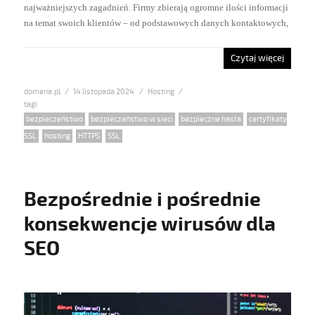
najważniejszych zagadnień. Firmy zbierają ogromne ilości informacji
na temat swoich klientów – od podstawowych danych kontaktowych,
Czytaj więcej
domena.pl
Posted
14 listopada 2024
Categories
Hosting
on
Tags
bezpieczeństwo
,
bezpieczeństwo w sieci
,
bezpieczne hasła
,
certyfikaty
SSL
,
hosting
,
HTTPS
,
SSL
Bezpośrednie i pośrednie
konsekwencje wirusów dla
SEO