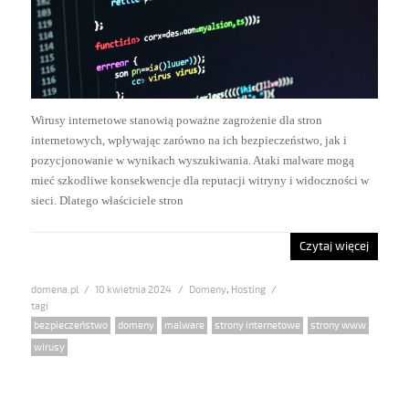
Wirusy internetowe stanowią poważne zagrożenie dla stron
internetowych, wpływając zarówno na ich bezpieczeństwo, jak i
pozycjonowanie w wynikach wyszukiwania. Ataki malware mogą
mieć szkodliwe konsekwencje dla reputacji witryny i widoczności w
sieci. Dlatego właściciele stron
Czytaj więcej
domena.pl
Posted
10 kwietnia 2024
Categories
Domeny
,
Hosting
on
Tags
bezpieczeństwo
,
domeny
,
malware
,
strony internetowe
,
strony www
,
wirusy