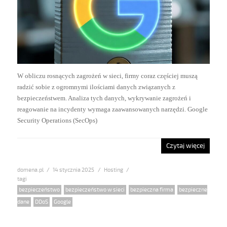
W obliczu rosnących zagrożeń w sieci, firmy coraz częściej muszą
radzić sobie z ogromnymi ilościami danych związanych z
bezpieczeństwem. Analiza tych danych, wykrywanie zagrożeń i
reagowanie na incydenty wymaga zaawansowanych narzędzi. Google
Security Operations (SecOps)
Czytaj więcej
domena.pl
Posted
14 stycznia 2025
Categories
Hosting
on
Tags
bezpieczeństwo
,
bezpieczeństwo w sieci
,
bezpieczna firma
,
bezpieczne
dane
,
DDoS
,
Google