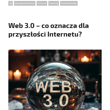
Tags
5g
,
bezpieczeństwo
,
chmura
,
hosting
,
światłowody
Web 3.0 – co oznacza dla
przyszłości Internetu?