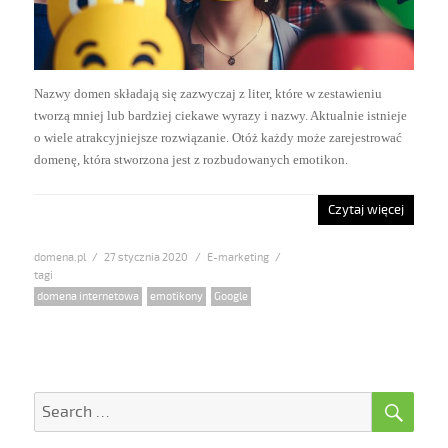
Nazwy domen składają się zazwyczaj z liter, które w zestawieniu
tworzą mniej lub bardziej ciekawe wyrazy i nazwy. Aktualnie istnieje
o wiele atrakcyjniejsze rozwiązanie. Otóż każdy może zarejestrować
domenę, która stworzona jest z rozbudowanych emotikon.
Czytaj więcej
domena.pl
Posted
27 stycznia 2020
Categories
E-marketing
on
Tags
domena internetowa
,
emotikony
,
Google
SE
Search
for: