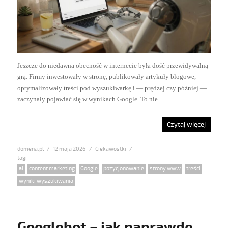
Jeszcze do niedawna obecność w internecie była dość przewidywalną
grą. Firmy inwestowały w stronę, publikowały artykuły blogowe,
optymalizowały treści pod wyszukiwarkę i — prędzej czy później —
zaczynały pojawiać się w wynikach Google. To nie
Czytaj więcej
domena.pl
Posted
12 maja 2026
Categories
Ciekawostki
on
Tags
ai
,
content marketing
,
Google
,
pozycjonowanie
,
strony www
,
treści
,
wyniki wyszukiwania
Googlebot – jak naprawdę