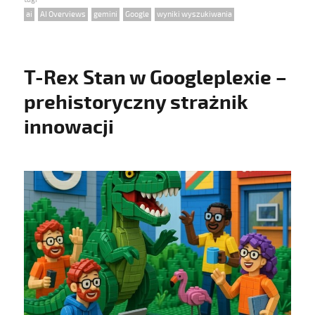
Tags
ai
,
AI Overviews
,
gemini
,
Google
,
wyniki wyszukiwania
T-Rex Stan w Googleplexie –
prehistoryczny strażnik
innowacji