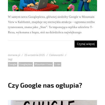
W samym sercu Googleplexu, głównej siedziby Google w Mountain
View w Kalifornii, znajduje się niezwykła atrakcja – ogromna rzeźba
tyranozaura, znana jako „Stan”. Ta imponująca replika szkieletu T-
Rexa, wykonana z brązu, stoi na dziedzińcu największego
Czytaj więcej
domena.pl
Posted
25 września 2025
Categories
Ciekawostki
on
Tags
Google
,
Googleplex
,
Mountain View
,
t-rex
Czy Google nas ogłupia?