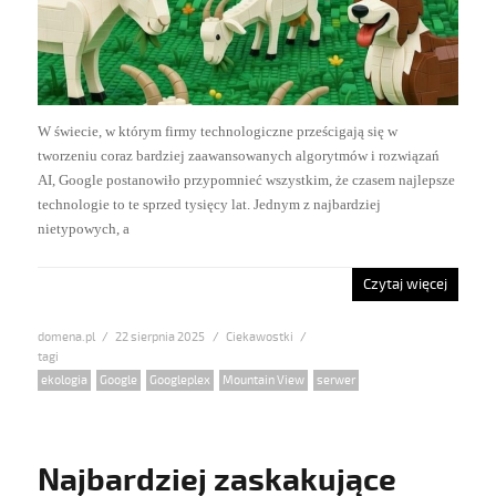
W świecie, w którym firmy technologiczne prześcigają się w
tworzeniu coraz bardziej zaawansowanych algorytmów i rozwiązań
AI, Google postanowiło przypomnieć wszystkim, że czasem najlepsze
technologie to te sprzed tysięcy lat. Jednym z najbardziej
nietypowych, a
Czytaj więcej
domena.pl
Posted
22 sierpnia 2025
Categories
Ciekawostki
on
Tags
ekologia
,
Google
,
Googleplex
,
Mountain View
,
serwer
Najbardziej zaskakujące