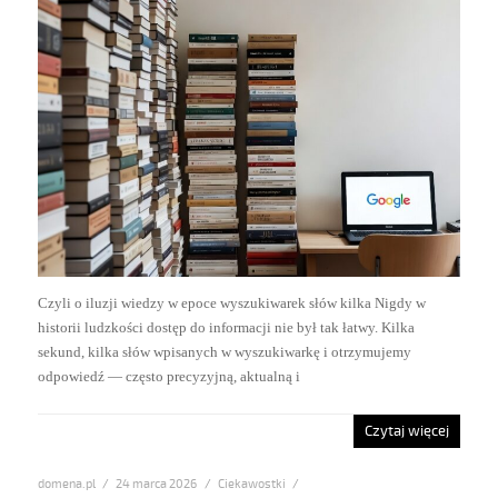
Czyli o iluzji wiedzy w epoce wyszukiwarek słów kilka Nigdy w
historii ludzkości dostęp do informacji nie był tak łatwy. Kilka
sekund, kilka słów wpisanych w wyszukiwarkę i otrzymujemy
odpowiedź — często precyzyjną, aktualną i
Czytaj więcej
domena.pl
Posted
24 marca 2026
Categories
Ciekawostki