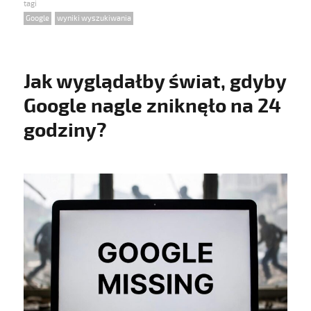
on
Tags
Google
,
wyniki wyszukiwania
Jak wyglądałby świat, gdyby
Google nagle zniknęło na 24
godziny?