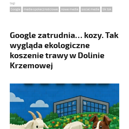
on
Tags
Google
,
media społecznościowe
,
nowe media
,
social media
,
tik tok
Google zatrudnia… kozy. Tak
wygląda ekologiczne
koszenie trawy w Dolinie
Krzemowej