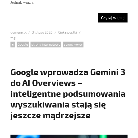
Jednak wraz z
Czytaj więcej
domena.pl
Posted
3 lutego 2026
Categories
Ciekawostki
on
Tags
ai
,
Google
,
strony internetowe
,
strony www
Google wprowadza Gemini 3
do AI Overviews –
inteligentne podsumowania
wyszukiwania stają się
jeszcze mądrzejsze