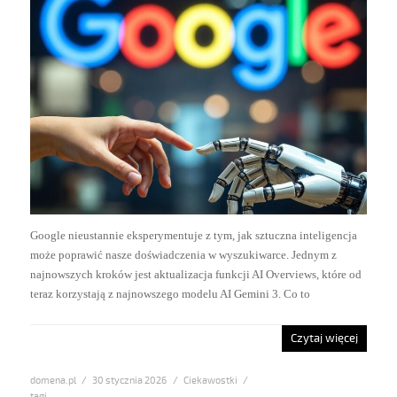
Google nieustannie eksperymentuje z tym, jak sztuczna inteligencja
może poprawić nasze doświadczenia w wyszukiwarce. Jednym z
najnowszych kroków jest aktualizacja funkcji AI Overviews, które od
teraz korzystają z najnowszego modelu AI Gemini 3. Co to
Czytaj więcej
domena.pl
Posted
30 stycznia 2026
Categories
Ciekawostki
on