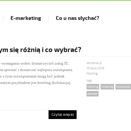
E-marketing
Co u nas słychać?
ym się różnią i co wybrać?
e wymagania wobec dostarczycieli usług IT,
domena.pl
Posted
19 lipca 2018
 im sprostać i dostarczać najlepsze rozwiązania.
on
Categories
Hosting
ne z tymi rozwiązaniami mogą być jednak
nałym przykładem jest hoteling (kolokacja),
Tags
hosting
,
hoteling
,
kolokacja
serwer
Czytaj więcej