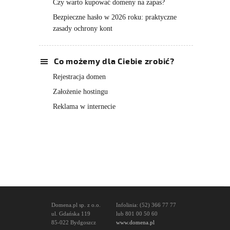
Czy warto kupować domeny na zapas?
Bezpieczne hasło w 2026 roku: praktyczne
zasady ochrony kont
Co możemy dla Ciebie zrobić?
Rejestracja domen
Założenie hostingu
Reklama w internecie
Domena.pl sp. z o.o.
Infolinia: (52) 366 77 77
ul. Gdańska 119
lub 801 00 50 60
85-022 Bydgoszcz
www.domena.pl