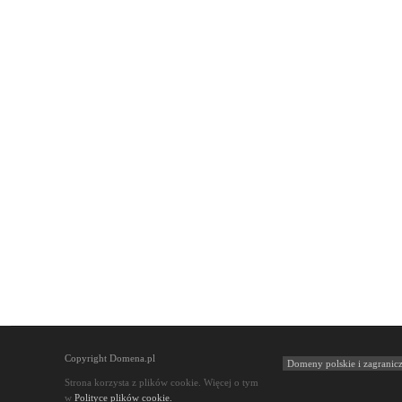
Copyright Domena.pl
Domeny polskie i zagranic
Strona korzysta z plików cookie. Więcej o tym
w
Polityce plików cookie.