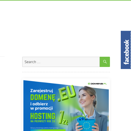
SEARCH
Search
for:
,