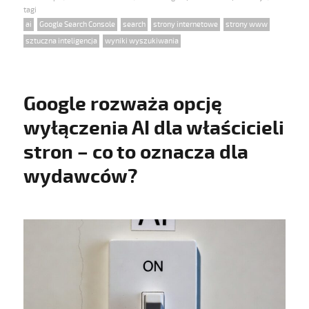
on
Tags
ai
,
Google Search Console
,
search
,
strony internetowe
,
strony www
,
sztuczna inteligencja
,
wyniki wyszukiwania
Google rozważa opcję
wyłączenia AI dla właścicieli
stron – co to oznacza dla
wydawców?