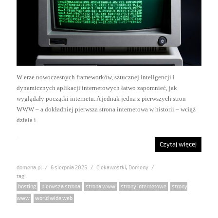
W erze nowoczesnych frameworków, sztucznej inteligencji i
dynamicznych aplikacji internetowych łatwo zapomnieć, jak
wyglądały początki internetu. A jednak jedna z pierwszych stron
WWW – a dokładniej pierwsza strona internetowa w historii – wciąż
działa i
Czytaj więcej
domena.pl
Posted
6 sierpnia 2025
Categories
Ciekawostki
,
Domeny
on
Tags
hosting
,
pierwsza strona
,
strona www
,
strony internetowe
,
strony
www
,
world wide web