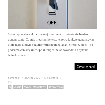
Świat wyszukiwarek i sztucznej inteligencji zmienia się bardzo
dynamicznie. Google nieustannie testuje nowe funkcje generatywne,
które mają ułatwiać użytkownikom przeglądanie treści w sieci – od
podsumowań artykułów po inteligentne odpowiedzi na pytania.
Jednak wraz z
Czytaj więcej
domena.pl
Posted
3 lutego 2026
Categories
Ciekawostki
on
Tags
ai
,
Google
,
strony internetowe
,
strony www