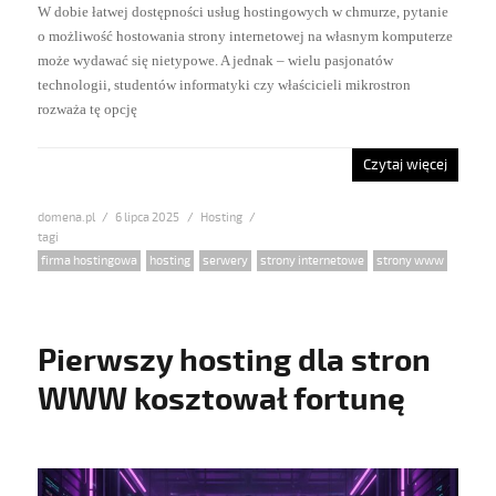
W dobie łatwej dostępności usług hostingowych w chmurze, pytanie
o możliwość hostowania strony internetowej na własnym komputerze
może wydawać się nietypowe. A jednak – wielu pasjonatów
technologii, studentów informatyki czy właścicieli mikrostron
rozważa tę opcję
Czytaj więcej
domena.pl
Posted
6 lipca 2025
Categories
Hosting
on
Tags
firma hostingowa
,
hosting
,
serwery
,
strony internetowe
,
strony www
Pierwszy hosting dla stron
WWW kosztował fortunę