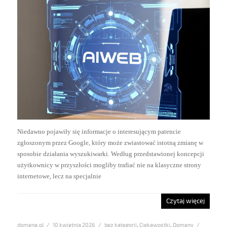
Niedawno pojawiły się informacje o interesującym patencie
zgłoszonym przez Google, który może zwiastować istotną zmianę w
sposobie działania wyszukiwarki. Według przedstawionej koncepcji
użytkownicy w przyszłości mogliby trafiać nie na klasyczne strony
internetowe, lecz na specjalnie
Czytaj więcej
domena.pl
Posted
10 kwietnia 2026
Categories
bez kategorii
,
Ciekawostki
,
Domeny