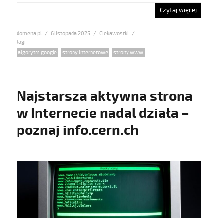
Czytaj więcej
domena.pl
Posted
6 listopada 2025
Categories
Ciekawostki
on
Tags
algorytm google
,
strony internetowe
,
strony www
Najstarsza aktywna strona
w Internecie nadal działa –
poznaj info.cern.ch