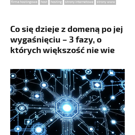
Tags
firma hostingowa
,
host
,
hosting
,
strony internetowe
,
strony www
Co się dzieje z domeną po jej
wygaśnięciu – 3 fazy, o
których większość nie wie