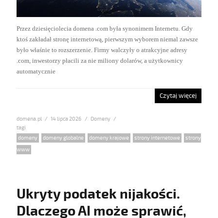
Przez dziesięciolecia domena .com była synonimem Internetu. Gdy
ktoś zakładał stronę internetową, pierwszym wyborem niemal zawsze
było właśnie to rozszerzenie. Firmy walczyły o atrakcyjne adresy
.com, inwestorzy płacili za nie miliony dolarów, a użytkownicy
automatycznie
Czytaj więcej
domena.pl
Posted
14 lipca 2026
Categories
Domeny
on
Tags
domeny
,
domeny globalne
,
domeny krajowe
,
strony internetowe
,
strony
www
Ukryty podatek nijakości.
Dlaczego AI może sprawić,