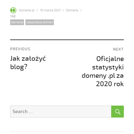
Author
Posted
Categories
domena.pl
10 marca 2021
Domeny
on
Tags
domena
,
rejestracja domen
Nawigacja
PREVIOUS
NEXT
wpisu
Jak założyć
Oficjalne
Previous
Next
post:
post:
blog?
statystyki
domeny .pl za
2020 rok
SE
Search
for: