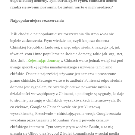
odpowiedniej domeny. Tym bardziej, że rynek chińskich domen
rządzi się swoimi prawami. Co zatem warto o nich wiedzieć?
Najpopularniejsze rozszerzenia
Jeśli chodzi o najpopularniejsze rozszerzenia dla stron www nie
będzie zaskoczenia. Prym wiedzie .cn, czyli krajowa domena
Chińskiej Republiki Ludowej, a więc odpowiednik naszego .pl, jak
również .com i inne popularne na świecie domeny, takie jak .org, .net,
.biz, .info.
Rejestrując domenę
w Chinach warto jednak wziąć też pod
uwagę specyfikę języka mandaryńskiego i używane tam pismo
chińskie. Obecnie najczęściej używane jest tam tzw. uproszczone
pismo chińskie. Dlaczego warto o to zadbać? Ponieważ odpowiednia
domena jest sygnałem, że przedsiębiorstwo poważnie myśli o
działalności we współpracy z Chinami, a po drugie są sygnały, że daje
to stronie przewagę w chińskich wyszukiwarkach internetowych. Bo
co ciekawe, Google w Chinach wcale nie jest kluczową
wyszukiwarką. Przeciwnie – chińskojęzyczna wersja Google została
wycofana przez Giganta z Mountain View z powodu cenzury
chińskiego internetu. Tym samym prym wiedzie Baidu, a za nią
plasują się Qihoo oraz Sogou! Z kolei komunikacja w social media