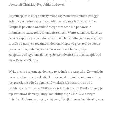
obywateli Chińskiej Republiki Ludowej.
Rejestrację chińskiej domeny może zapewnić rejestrator o zasięgu
światowym. Jednak w tym wypadku należy uważać na oszustów.
Czujność powinna wzbudzić nietypowa cena lub podawanie
informacji o szczególnych ograniczeniach. Warto zatem wiedzieć, że
cena zakupu i rejestracji domen chińskich nie odbiega w szczególny
sposób od naszych rodzimych domen. Nieprawdą jest też, że trzeba
posiadać firmę lub miejsce zamieszkania w Chinach, aby
zarejestrować wybraną domenę. Serwer również nie musi znajdować
się w Państwie Środka.
Wykupienie i rejestracja domeny to jednak nie wszystko. Ze względu
na wewnętrze przepisy ChRL konieczne do zakończenia procedury
jest przesłanie zdjęć dokumentów takich jak paszport, dowód
osobisty, wpis firmy do CEiDG czy też odpis z KRS. Przekazujemy je
rejestratorowi domeny, który kontaktuje się z CNNIC w naszym
imieniu. Dopiero po pozytywnej weryfikacji domena będzie aktywna.