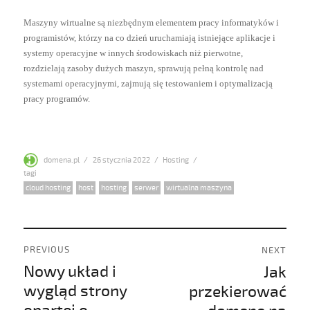
Maszyny wirtualne są niezbędnym elementem pracy informatyków i
programistów, którzy na co dzień uruchamiają istniejące aplikacje i
systemy operacyjne w innych środowiskach niż pierwotne,
rozdzielają zasoby dużych maszyn, sprawują pełną kontrolę nad
systemami operacyjnymi, zajmują się testowaniem i optymalizacją
pracy programów.
Author
Posted
Categories
domena.pl
26 stycznia 2022
Hosting
on
Tags
cloud hosting
,
host
,
hosting
,
serwer
,
wirtualna maszyna
Nawigacja
PREVIOUS
NEXT
wpisu
Nowy układ i
Jak
Previous
Next
post:
post:
wygląd strony
przekierować