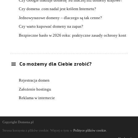
Czy Google traktuje domenę .eu inaczej niż domeny krajowe?
Czy domena .com nadal jest królem Internetu?
Jednowyrazowe domeny – dlaczego są tak cenne?
Czy warto kupować domeny na zapas?
Bezpieczne hasło w 2026 roku: praktyczne zasady ochrony kont
Co możemy dla Ciebie zrobić?
Rejestracja domen
Założenie hostingu
Reklama w internecie
Copyright Domena.pl
Strona korzysta z plików cookie. Więcej o tym w
Polityce plików cookie.