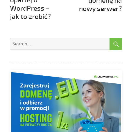
opartej o
domenę na
WordPress –
nowy serwer?
jak to zrobić?
SE
Search
for: