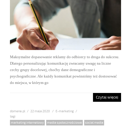
Maksymalne dopasowanie reklamy do odbiorcy to droga do sukcesu.
Dlatego personalizując komunikację zwracamy uwagę na liczne
cechy grupy docelowej, choćby dane demograficzne i
psychograficzne. Ale każdy komunikat powinniśmy też dostosować
do miejsca, w którym go
Czytaj więcej
domena.pl
Posted
22 maja 2020
Categories
E-marketing
on
Tags
marketing internetowy
,
media społecznościowe
,
social media