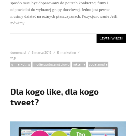
sposób musi być dopasowany do potrzeb konkretnej firmy i
odpowiedni do wybranej grupy docelowej. Jedno jest pewne –
musimy działać na różnych płaszczyznach. Pozycjonowanie Jeśli
mówimy
Czytaj więcej
domena.pl
Posted
8 marca 2019
Categories
E-marketing
on
Tags
e-marketing
,
media społecznościowe
,
reklama
,
social media
Dla kogo like, dla kogo
tweet?