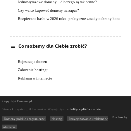
Jednowyrazowe domeny – dlaczego są tak cenne?
Czy warto kupować domeny na zapas?
Bezpieczne hasło w 2026 roku: praktyczne zasady ochrony kont
Co możemy dla Ciebie zrobić?
Rejestracja domen
Założenie hostingu
Reklama w internecie
Copyright Domena.pl
Strona korzysta z plików cookie. Więcej o tym w
Polityce plików cookie.
Nucleus
by
Domeny polskie i zagraniczne
Hosting
Pozycjonowanie i reklama w
internecie