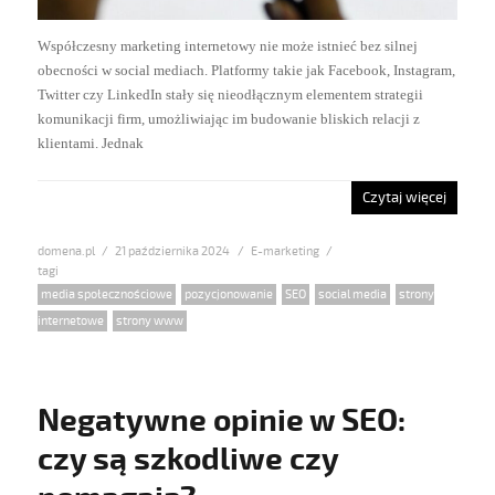
Współczesny marketing internetowy nie może istnieć bez silnej
obecności w social mediach. Platformy takie jak Facebook, Instagram,
Twitter czy LinkedIn stały się nieodłącznym elementem strategii
komunikacji firm, umożliwiając im budowanie bliskich relacji z
klientami. Jednak
Czytaj więcej
domena.pl
Posted
21 października 2024
Categories
E-marketing
on
Tags
media społecznościowe
,
pozycjonowanie
,
SEO
,
social media
,
strony
internetowe
,
strony www
Negatywne opinie w SEO:
czy są szkodliwe czy