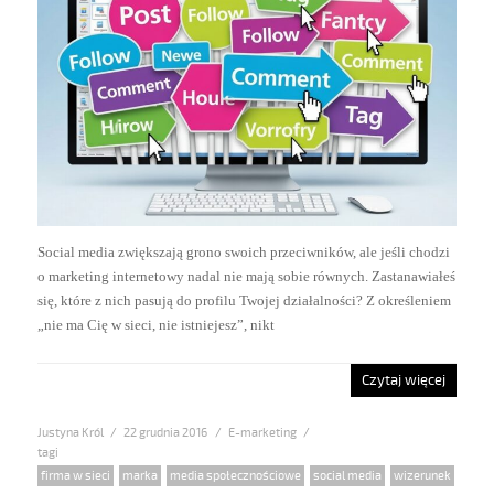
Social media zwiększają grono swoich przeciwników, ale jeśli chodzi
o marketing internetowy nadal nie mają sobie równych. Zastanawiałeś
się, które z nich pasują do profilu Twojej działalności? Z określeniem
„nie ma Cię w sieci, nie istniejesz”, nikt
Czytaj więcej
Justyna Król
Posted
22 grudnia 2016
Categories
E-marketing
on
Tags
firma w sieci
,
marka
,
media społecznościowe
,
social media
,
wizerunek