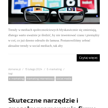
Trendy w mediach społecznościowych błyskawicznie się zmieniają,
dlatego warto uważnie je śledzić, by nie inwestować czasu i pieniędzy
w coś, co już dawno odeszło do lamusa. Postanowiliśmy zebrać
aktualne trendy w social mediach, tak aby
Czytaj więcej
domena.pl
Posted
15 lutego 2024
Categories
E-marketing
on
Tags
e-marketing
,
marketing internetowy
,
social media
Skuteczne narzędzie i