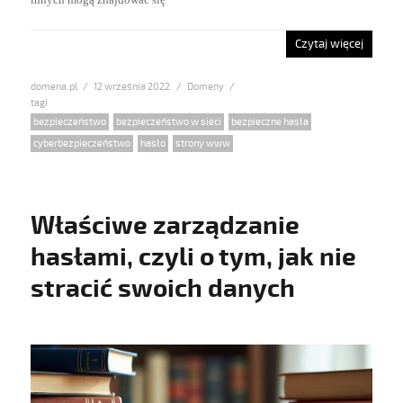
Czytaj więcej
domena.pl
Posted
12 września 2022
Categories
Domeny
on
Tags
bezpieczeństwo
,
bezpieczeństwo w sieci
,
bezpieczne hasła
,
cyberbezpieczeństwo
,
hasło
,
strony www
Właściwe zarządzanie
hasłami, czyli o tym, jak nie
stracić swoich danych