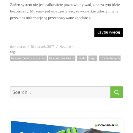
Żaden system nie jest całkowicie pozbawiony wad, a co za tym idzie
bezpieczny. Możemy jedynie zawierzać, że wszystkie udostępniane
przez nas informacje są przechowywane zgodnie z
Czytaj więcej
domena.pl
Posted
10 sierpnia 2017
Categories
Hosting
on
Tags
bezpieczeństwo w sieci
,
bezpieczne hasła
,
hasło
,
login
,
utrata danych
SE
Search
for: