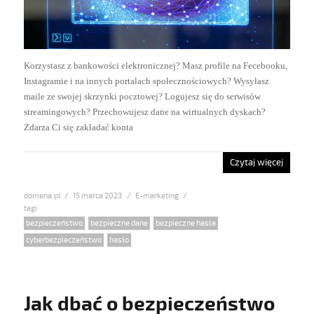
Korzystasz z bankowości elektronicznej? Masz profile na Fecebooku,
Instagramie i na innych portalach społecznościowych? Wysyłasz
maile ze swojej skrzynki pocztowej? Logujesz się do serwisów
streamingowych? Przechowujesz dane na wirtualnych dyskach?
Zdarza Ci się zakładać konta
Czytaj więcej
domena.pl
Posted
15 marca 2023
Categories
E-marketing
on
Tags
bezpieczeństwo
,
bezpieczne dane
,
bezpieczne hasła
,
cyberbezpieczeństwo
,
hasło
Jak dbać o bezpieczeństwo