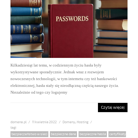
Kilkadziesiąt lat temu, w codziennym życiu hasła były
wykorzystywane sporadycznie. Jednak wraz z rozwojem
nowoczesnych technologii, w tym internetu czy też bankowości
elektronicznej, hasła stały się nieodłączną częścią naszego życia.
Niezależnie od tego czy logujemy
Czytaj więcej
domena.pl
Posted
11 kwietnia 2022
Categories
Domeny
,
Hosting
on
Tags
bezpieczeństwo w sieci
,
bezpieczne dane
,
bezpieczne hasła
,
certyfikaty