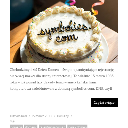
Obchodzimy dziś Dzień Domen – święto upamiętniające rejestrację
pierwszej nazwy dla strony internetowej. To właśnie 15 marca 1985
roku – już ponad trzy dekady temu – amerykańska firma
komputerowa zadebiutowała z domeną symbolics.com. DNS, czyli
Czytaj więcej
Justyna Król
Posted
15 marca 2018
Categories
Domeny
on
Tags
domena
,
domeny
,
rejestracja domen
,
rynek domen