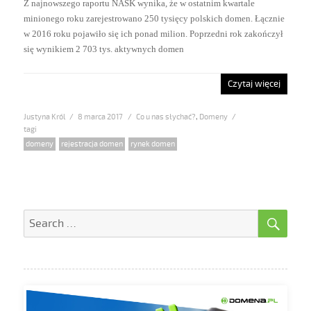
Z najnowszego raportu NASK wynika, że w ostatnim kwartale
minionego roku zarejestrowano 250 tysięcy polskich domen. Łącznie
w 2016 roku pojawiło się ich ponad milion. Poprzedni rok zakończył
się wynikiem 2 703 tys. aktywnych domen
Czytaj więcej
Justyna Król
Posted
8 marca 2017
Categories
Co u nas słychać?
,
Domeny
on
Tags
domeny
,
rejestracja domen
,
rynek domen
SE
Search
for: