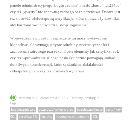
panelu administracyjnego. Login „admin” i hasło „hasło”, „123456”
czy też „qwerty” nie zapewnią żadnego bezpieczeństwa. Dobrze jest
też stosować wieloetapową weryfikację, która zmusza użytkownika,
aby każdorazowo potwierdzał swoje logowanie.
Wprowadzenie procedur bezpieczeństwa może wydawać się
kłopotliwe, ale wymaga jedynie odrobiny systematyczności i
zachowania zdrowego rozsądku. Proste elementy jak certyfikat SSL
czy też wprowadzenie silnego hasła skutecznie pomagają unikać
dotkliwych konsekwencji, które są skutkiem działalności
cyberprzestępców czy też losowych wydarzeń.
Author
Posted
Categories
domena.pl
26 kwietnia 2022
Domeny
,
Hosting
on
Tags
bezpieczeństwo
,
bezpieczeństwo w sieci
,
bezpieczne hasła
,
certyfikaty
SSL
,
ceryfikat SSL
,
hosting
,
hosting współdzielony
,
SSL