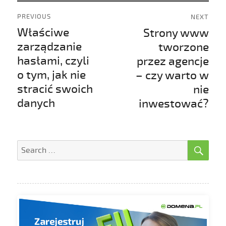
Nawigacja
PREVIOUS
NEXT
wpisu
Właściwe
Strony www
Previous
Next
post:
post:
zarządzanie
tworzone
hasłami, czyli
przez agencje
o tym, jak nie
– czy warto w
stracić swoich
nie
danych
inwestować?
SE
Search
for: