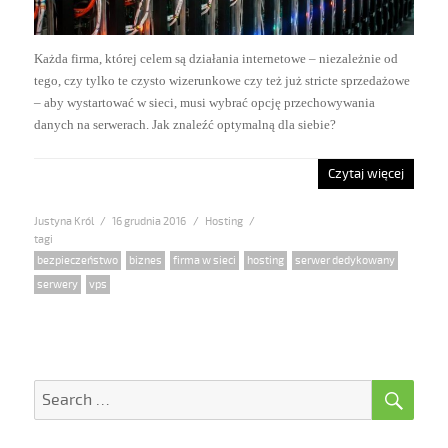
Każda firma, której celem są działania internetowe – niezależnie od
tego, czy tylko te czysto wizerunkowe czy też już stricte sprzedażowe
– aby wystartować w sieci, musi wybrać opcję przechowywania
danych na serwerach. Jak znaleźć optymalną dla siebie?
Czytaj więcej
Justyna Król
Posted
16 grudnia 2016
Categories
Hosting
on
Tags
bezpieczeństwo
,
biznes
,
firma w sieci
,
hosting
,
serwer dedykowany
,
serwery
,
vps
SE
Search
for: