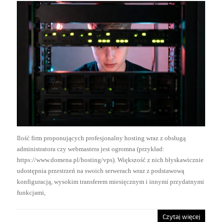
Ilość firm proponujących profesjonalny hosting wraz z obsługą
administratora czy webmastera jest ogromna (przykład:
https://www.domena.pl/hosting/vps). Większość z nich błyskawicznie
udostępnia przestrzeń na swoich serwerach wraz z podstawową
konfiguracją, wysokim transferem miesięcznym i innymi przydatnymi
funkcjami,
Czytaj więcej